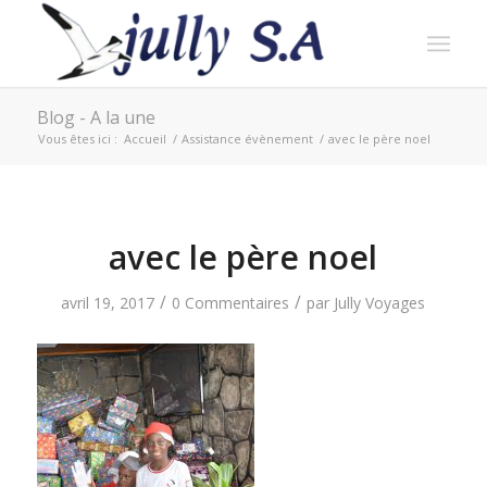
Blog - A la une
Vous êtes ici :
Accueil
/
Assistance évènement
/
avec le père noel
avec le père noel
/
/
avril 19, 2017
0 Commentaires
par
Jully Voyages