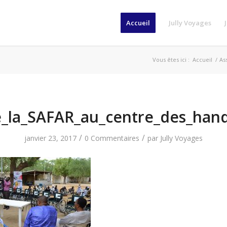
Accueil
Jully Voyages
Vous êtes ici :
Accueil
/
As
_la_SAFAR_au_centre_des_hand
/
/
janvier 23, 2017
0 Commentaires
par
Jully Voyages