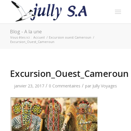
Blog - A la une
Vous êtes ici :
Accueil
/
Excursion ouest Cameroun
/
Excursion_Ouest_Cameroun
Excursion_Ouest_Cameroun
/
/
janvier 23, 2017
0 Commentaires
par
Jully Voyages