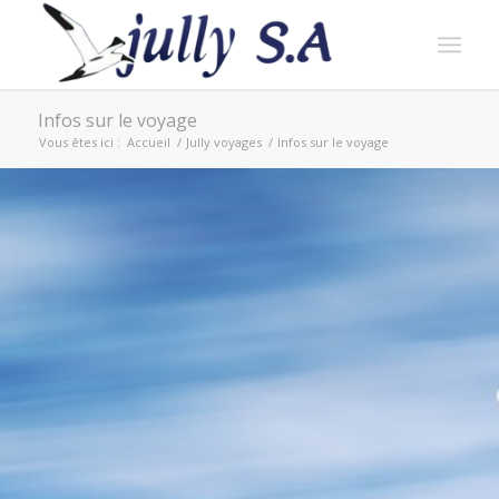
Infos sur le voyage
Vous êtes ici :
Accueil
/
Jully voyages
/
Infos sur le voyage