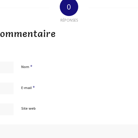
0
RÉPONSES
 commentaire
*
Nom
*
E-mail
Site web