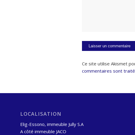
Ce site utilise Akismet po
commentaires sont trait
LOCALISATION
Elig-Essono, immeuble Jully S.A
A côté immeuble JACO