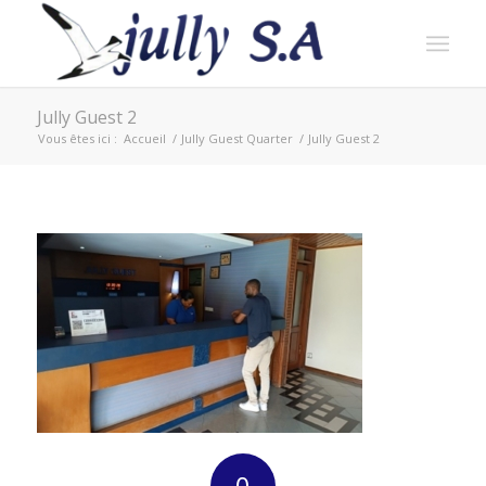
Jully Guest 2
Vous êtes ici :
Accueil
/
Jully Guest Quarter
/
Jully Guest 2
0